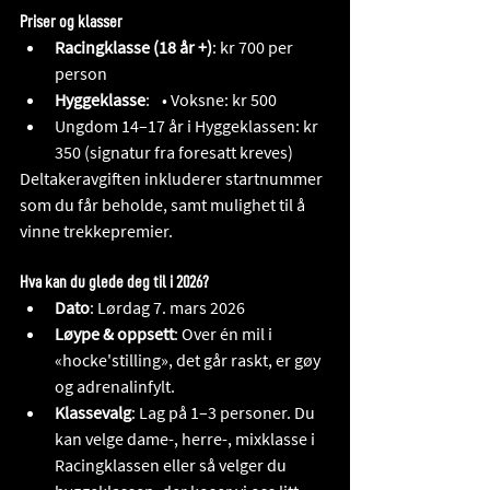
Priser og klasser
Racingklasse (18 år +)
: kr 700 per 
person 
Hyggeklasse
:  • Voksne: kr 500  
Ungdom 14–17 år i Hyggeklassen: kr 
350 (signatur fra foresatt kreves) 
Deltakeravgiften inkluderer startnummer 
som du får beholde, samt mulighet til å 
vinne trekkepremier. 
Hva kan du glede deg til i 2026?
Dato
: Lørdag 7. mars 2026 
Løype & oppsett
: Over én mil i 
«hocke'stilling», det går raskt, er gøy 
og adrenalinfylt.
Klassevalg
: Lag på 1–3 personer. Du 
kan velge dame-, herre-, mixklasse i 
Racingklassen eller så velger du 