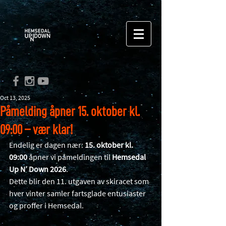
Oct 13, 2025
Påmelding åpner 15. oktober kl.
09:00 – vær klar!
Endelig er dagen nær: 
15. oktober kl. 
09:00
 åpner vi påmeldingen til 
Hemsedal 
Up N’ Down 2026
.
Dette blir den 11. utgaven av skiracet som 
hver vinter samler fartsglade entusiaster 
og proffer i Hemsedal.