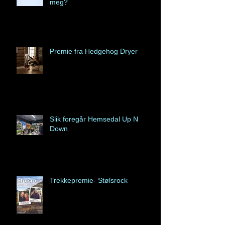
meg?
Premie fra Hedgehog Dryer
Slik foregår Hemsedal Up N
Down
Trekkepremie- Stølsrock