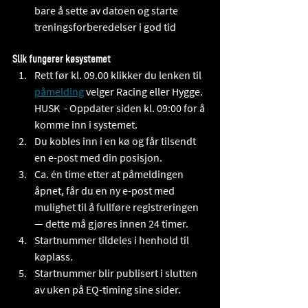
bare å sette av datoen og starte 
treningsforberedelser i god tid
Slik fungerer køsystemet
Rett før kl. 09.00 klikker du lenken til 
påmelding
 velger Racing eller Hygge. 
HUSK  - Oppdater siden kl. 09:00 for å 
komme inn i systemet. 
Du kobles inn i en kø og får tilsendt 
en e-post med din posisjon. 
Ca. én time etter at påmeldingen 
åpnet, får du en ny e-post med 
mulighet til å fullføre registreringen 
— dette må gjøres innen 24 timer. 
Startnummer tildeles i henhold til 
køplass. 
Startnummer blir publisert i slutten 
av uken på EQ-timing sine sider.