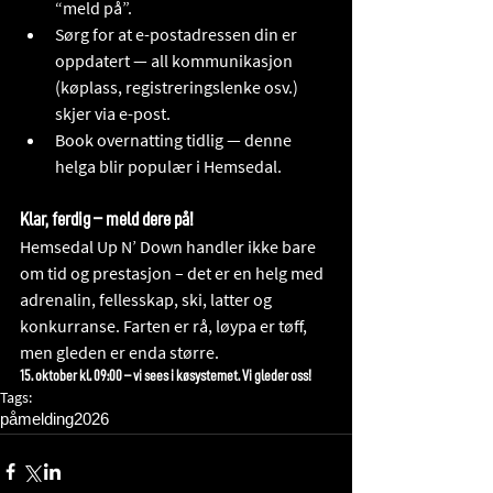
“meld på”.
Sørg for at e-postadressen din er 
oppdatert — all kommunikasjon 
(køplass, registreringslenke osv.) 
skjer via e-post.
Book overnatting tidlig — denne 
helga blir populær i Hemsedal.
Klar, ferdig – meld dere på!
Hemsedal Up N’ Down handler ikke bare 
om tid og prestasjon – det er en helg med 
adrenalin, fellesskap, ski, latter og 
konkurranse. Farten er rå, løypa er tøff, 
men gleden er enda større.
15. oktober kl. 09:00 – vi sees i køsystemet. Vi gleder oss!
Tags:
påmelding
2026