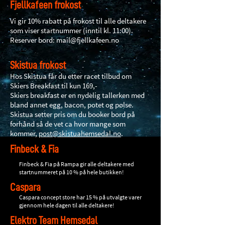
Fjellkafeen frokost
Vi gir 10% rabatt på frokost til alle deltakere
som viser startnummer (inntil kl. 11:00).
Reserver bord:
mail@fjellkafeen.no
Skistua frokost
Hos Skistua får du etter racet tilbud om
Skiers Breakfast til kun 169,-
Skiers breakfast er en nydelig tallerken med
bland annet egg, bacon, potet og pølse.
Skistua setter pris om du booker bord på
forhånd så de vet ca hvor mange som
kommer,
post@skistuahemsedal.no
.
Finbeck & Fia
Finbeck & Fia på Rampa gir alle deltakere med
startnummeret på 10 % på hele butikken!​
Caspara
Caspara concept store har 15 % på utvalgte varer
gjennom hele dagen til alle deltakere!
Elektro Team Hemsedal