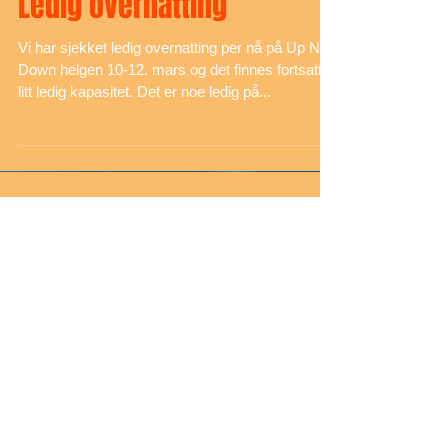
Jan 20, 2023
Ledig overnatting
Vi har sjekket ledig overnatting per nå på Up N'
Down helgen 10-12. mars og det finnes fortsatt
litt ledig kapasitet. Det er noe ledig på...
Dagens resultat