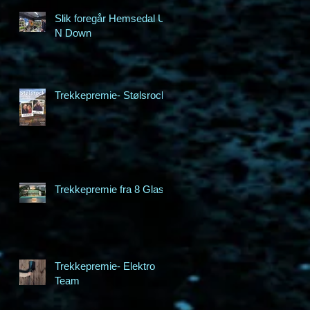
Slik foregår Hemsedal Up
N Down
Trekkepremie- Stølsrock
Trekkepremie fra 8 Glass
Trekkepremie- Elektro
Team