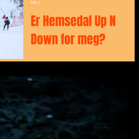
Mar 1
Sport stiller med skitrekk fra Douchebags til heldige
deltakere under Hemsedal Up N’ Down. Praktisk,
Er Hemsedal Up N
solid og laget for deg som lever for ski, fjell og nye
turer. Dette er premien som faktisk blir med videre –
på vinterens pudd
Down for meg?
Må jeg være topptrent? Nei, men det er bra om du ha
litt muskler og elsker fart. Du må tåle å sitte i hocke-
stilling og bli litt sliten. Det er poenget. Men husk at du
må ha nok ferdigheter for å stå på ski rett ned løypa
på en sikker måte. Får jeg ikke svinge? Nei. Det er
mange som kjører samtidig og da går det ikke at noe
begynner å svinge når noen andre kommer i 100
km/h i hocke - da blir det krasj. Det er sykt viktig at
man ikke svinger. Vil man redusere farten så må ma