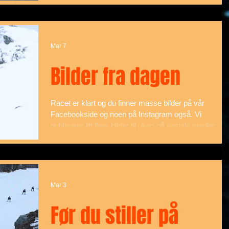
Mar 7
Bilder fra dagen
Racet er klart og du finner masse bilder på vår
Facebookside og noen på Instagram også. Vi
publiserer litt flere bilder til uken på sosiale medier.
Tagg gjerne vennene dine og håper du har hatt en
fantastisk dag i løypa! Filmen blir også lagt ut på
Facebook, Instagram og Youtube.
Mar 3
Før du stiller på