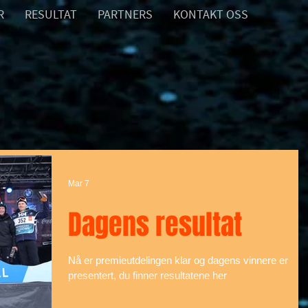
R
RESULTAT
PARTNERS
KONTAKT OSS
Mar 7
Dagens resultat
Nå er premieutdelingen klar og dagens vinnere er
presentert, du finner resultatene her