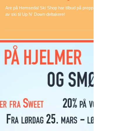
Hemsedal Ski Shop
Are på Hemsedal Ski Shop har tilbud på prepping
av ski til Up N' Down deltakere!