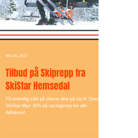
Mar 20, 2017
Tilbud på Skiprepp fra
SkiStar Hemsedal
Få ordentlig såle på skiene dine på Up N' Down!
SkiStar tilbyr 30% på racingprepp for alle