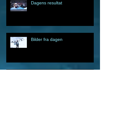
Dagens resultat
Bilder fra dagen
Før du stiller på startstreken –
sjekk at du har kontroll på dette: