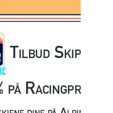
Totten Sport har tilbud til alle deltakere på hjelmer
fra Sweet og Voks fra Swix!