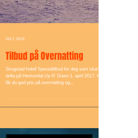
Oct 2, 2016
Tilbud på Overnatting
Skogstad hotell Spesialtilbud for deg som skal
delta på Hemsedal Up N' Down 1. april 2017. Her
får du god pris på overnatting og...