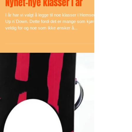
Nyhet-nye klasser i år
I år har vi valgt å legge til noe klasser i Hemsedal
Up n`Down. Dette fordi det er mange som kjører
veldig for og noe som ikke ønsker å...