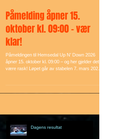
Oct 13, 2025
Påmelding åpner 15.
oktober kl. 09:00 – vær
klar!
Påmeldingen til Hemsedal Up N’ Down 2026
åpner 15. oktober kl. 09:00 – og her gjelder det å
være rask! Løpet går av stabelen 7. mars 2026,
med klasser for både fartsglade og hyggefolk.
Påmeldingen skjer via køsystem hos EQ-timing,
og plassene forsvinner fort. Klar, ferdig – meld
deg på og bli med på vinterens råeste skieventyr
i Hemsedal!