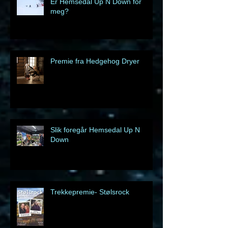
Er Hemsedal Up N Down for
meg?
Premie fra Hedgehog Dryer
Slik foregår Hemsedal Up N
Down
Trekkepremie- Stølsrock