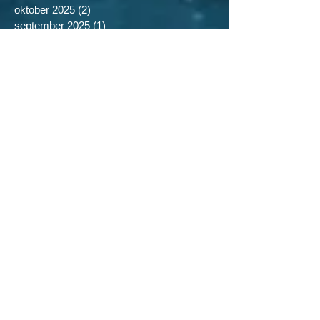
februar 2026
(9)
9 posts
januar 2026
(1)
1 post
oktober 2025
(2)
2 posts
september 2025
(1)
1 post
mars 2025
(3)
3 posts
februar 2025
(6)
6 posts
januar 2025
(5)
5 posts
november 2024
(1)
1 post
oktober 2024
(2)
2 posts
september 2024
(1)
1 post
juni 2024
(2)
2 posts
mars 2024
(3)
3 posts
februar 2024
(2)
2 posts
januar 2024
(1)
1 post
september 2023
(1)
1 post
mars 2023
(2)
2 posts
februar 2023
(1)
1 post
januar 2023
(2)
2 posts
oktober 2022
(2)
2 posts
mars 2022
(5)
5 posts