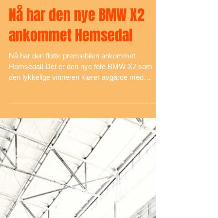
Feb 20, 2019
Nå har den nye BMW X2
ankommet Hemsedal
Nå har den flotte premiebilen ankommet
Hemsedal! Det er den nye fete BMW X2 som
den lykkelige vinneren kjører avgårde med
lørdag 9. mars....