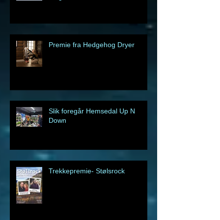
Er Hemsedal Up N Down for
meg?
Premie fra Hedgehog Dryer
Slik foregår Hemsedal Up N
Down
Trekkepremie- Stølsrock