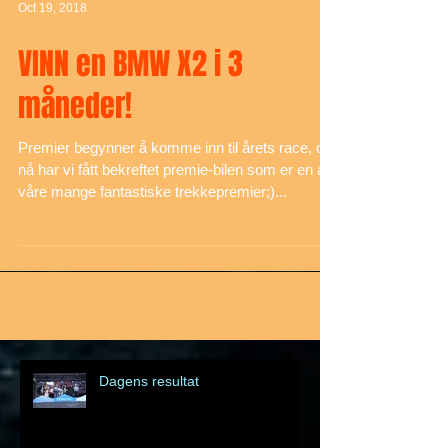
Oct 19, 2018
VINN en BMW X2 i 3
måneder!
Premier begynner å komme inn til årets race, og
nå har vi fått bekreftet premie-bilen som er en av
våre mange fantastiske trekkepremier;)...