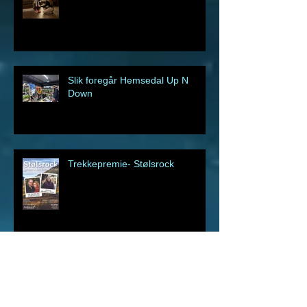
Premie fra Hedgehog Dryer
Slik foregår Hemsedal Up N
Down
Trekkepremie- Stølsrock
Trekkepremie fra 8 Glass