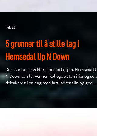
Feb 16
5 grunner til å stille lag i
Hemsedal Up N Down
Den 7. mars er vi klare for start igjen. Hemsedal Up
N Down samler venner, kollegaer, familier og solo-
deltakere til en dag med fart, adrenalin og god
stemning. Lurer dere på om dere skal stille lag? Her
er fem gode grunner til å gjøre det. Mange stiller lag
- Venner, kollegaer eller familie. Men du kan også
stille alene i Hyggeklassen og være med på moroa
uten å tenke på lag og plassering. Uansett hvordan
du stiller, er det følelsen av å gjøre noe sammen