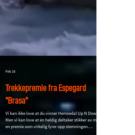
Feb 16
Trekkepremie fra Espegard
"Brasa"
Vi kan ikke love at du vinner Hemsedal Up N Down.