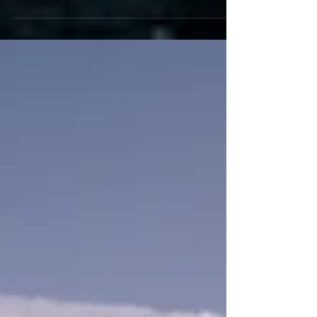
Men vi kan love at én heldig deltaker stikker av med
en premie som virkelig fyrer opp stemningen.
Blåbrenner Brasa 50 fra Espegard er ikke bare et
ildsted – det er et samlingspunkt. Med solid design i
stål, god høyde og god varmeeffekt er den perfekt
for lange kvelder ute, enten du står på hytta, i
hagen eller har samlet vennegjengen etter en dag i
fjellet. Her er det plass til både varme, latter og
kanskje en og annen seiersh