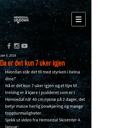
Jan 5, 2018
Da er det kun 7 uker igjen
Hvordan står det til med styrken i beina 
dine?
Nå er det kun 7 uker igjen og et tips til 
trening er å kjøre i pudderet som er i 
Hemsedal nå! 40 cm nysnø på 2 dager, det 
betyr masse herlig powkjøring og mange 
toppturmuligheter. 
Sjekk ut video fra Hemsedal Skisenter 4. 
januar: