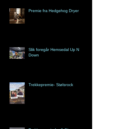
Premie fra Hedgehog Dryer
Slik foregår Hemsedal Up N
Down
Trekkepremie- Stølsrock