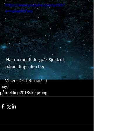
https://www.youtube.com/watch?
v=m2HWfI0fV4o
 Har du meldt deg på? Sjekk ut 
påmeldingsiden her.
Vi sees 24. februar! =)
Tags:
påmelding
2018
skikjøring